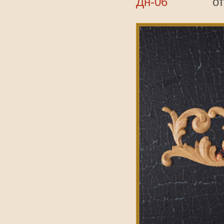
Дн-06
о