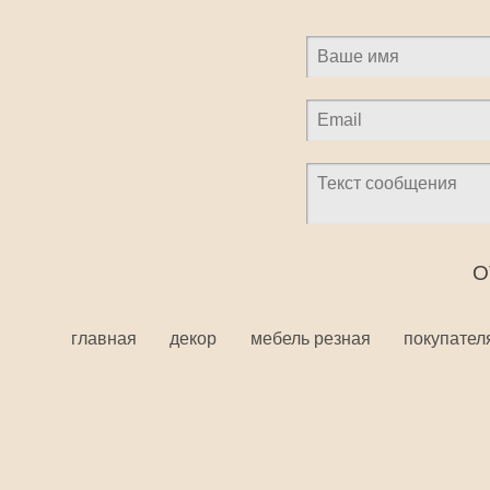
главная
декор
мебель резная
покупател