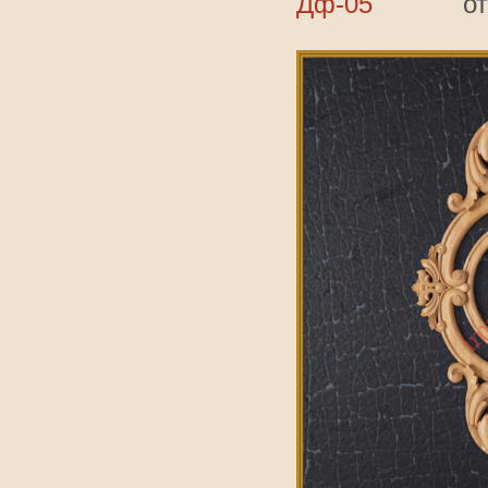
Дф-05
о